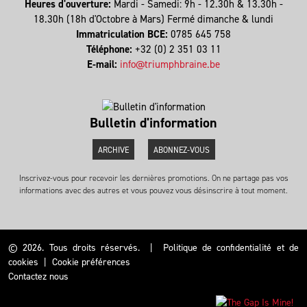
Heures d'ouverture:
Mardi - Samedi: 9h - 12.30h & 13.30h -
18.30h (18h d'Octobre à Mars) Fermé dimanche & lundi
Immatriculation BCE:
0785 645 758
Téléphone:
+32 (0) 2 351 03 11
E-mail:
info@triumphbraine.be
Bulletin d'information
ARCHIVE
ABONNEZ-VOUS
Inscrivez-vous pour recevoir les dernières promotions. On ne partage pas vos
informations avec des autres et vous pouvez vous désinscrire à tout moment.
© 2026. Tous droits réservés.
|
Politique de confidentialité et de
cookies
|
Cookie préférences
Contactez nous