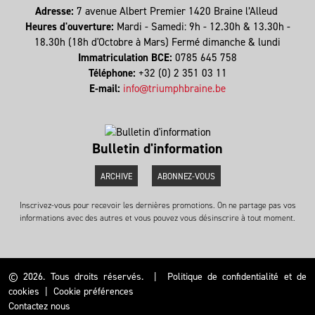
Adresse:
7 avenue Albert Premier 1420 Braine l’Alleud
Heures d'ouverture:
Mardi - Samedi: 9h - 12.30h & 13.30h -
18.30h (18h d'Octobre à Mars) Fermé dimanche & lundi
Immatriculation BCE:
0785 645 758
Téléphone:
+32 (0) 2 351 03 11
E-mail:
info@triumphbraine.be
Bulletin d'information
ARCHIVE
ABONNEZ-VOUS
Inscrivez-vous pour recevoir les dernières promotions. On ne partage pas vos
informations avec des autres et vous pouvez vous désinscrire à tout moment.
© 2026. Tous droits réservés.
|
Politique de confidentialité et de
cookies
|
Cookie préférences
Contactez nous