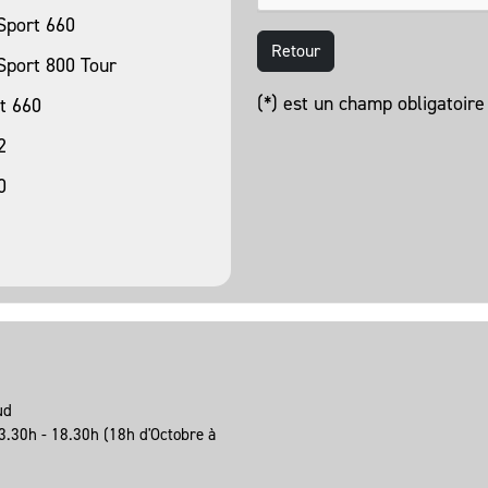
Sport 660
Retour
Sport 800 Tour
(*) est un champ obligatoire
t 660
2
0
eud
3.30h - 18.30h (18h d'Octobre à