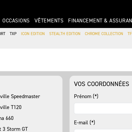
OCCASIONS
VÊTEMENTS
FINANCEMENT & ASSURA
ORT
TXP
ICON EDITION
STEALTH EDITION
CHROME COLLECTION
TF
VOS COORDONNÉES
ville Speedmaster
Prénom (*)
ville T120
na 660
E-mail (*)
t 3 Storm GT